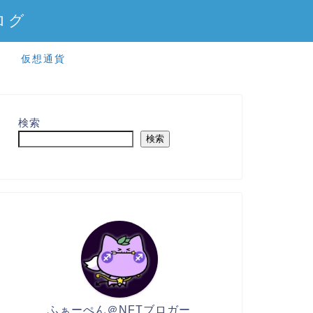
ログ
仮想通貨
検索
検索
ふぁーぺん＠NFTブロガー