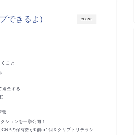
プできるよ)
CLOSE
おくこと
る
て送金する
)
情報
レクションを一挙公開！
②CNPの保有数が0個or1個＆クリプトリテラシ