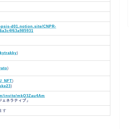
opsis-d01.notion.site/CNPR-
a6a3c4f63a985931
kytrakky
)
ato
)
U_NFT
)
uke23
)
com/invite/mkQ3Zau4Am
けジェネラティブ」
ます