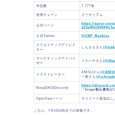
作品数
7,777体
使用チェーン
イーサリアム
https://spicy-core
公式ページ
a53ef84194944fc5
公式Twitter
@CNP_Rookies
クリエイティブディレク
しんももさん(
@trak
ター
マーケティングアドバイ
イケハヤさん(
@IHay
ザー
ANISUさん(
@ANIS
イラストレーター
一夜さん(
@ichiyad
https://discord.
NinjaDAO(Discord)
「#cnpr初心者向
OpesSeaページ
※リリース後追記し
こちら、7月10日時点での情報です。