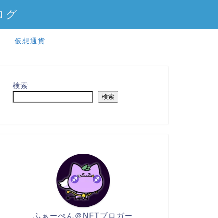
ログ
仮想通貨
検索
検索
ふぁーぺん＠NFTブロガー