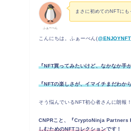
まさに初めてのNFTにも
ふぁーぺん
こんにちは。ふぁーぺん(
@ENJOYNFT
『NFT買ってみたいけど、なかなか手
『NFTの楽しさが、イマイチまだわか
そう悩んでいるNFT初心者さんに朗報
CNPRこと、『CryptoNinja Partn
しむためのNFTコレクション
です！