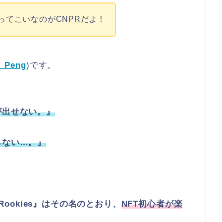
ってこいなのがCNPRだよ！
_Peng
)です。
が出せない。』
らない…。』
！
ers Rookies』はその名のとおり、
NFT初心者が楽